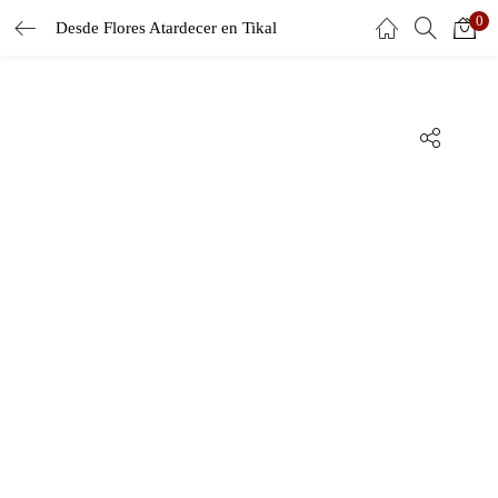
0
Desde Flores Atardecer en Tikal
ENTRAR
REGISTRARSE
Introduce tu nombre de usuario y contraseña para iniciar sesión.
Recuérdame
Entrar
¿Contraseña perdida?