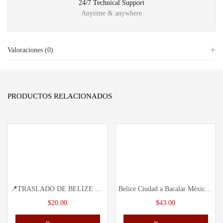
24/7 Technical Support
Anytime & anywhere
Valoraciones (0)
PRODUCTOS RELACIONADOS
📍TRASLADO DE BELIZE CIUDAD A FLORES GUATEMALA
Belice Ciudad a Bacalar México con Traslado Directo hasta tu Hotel
$
20.00
$
43.00